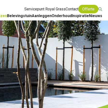
Servicepunt Royal Grass
Contact
Offerte
jzen
Belevingstuin
Aanleggen
Onderhoud
Inspiratie
Nieuws