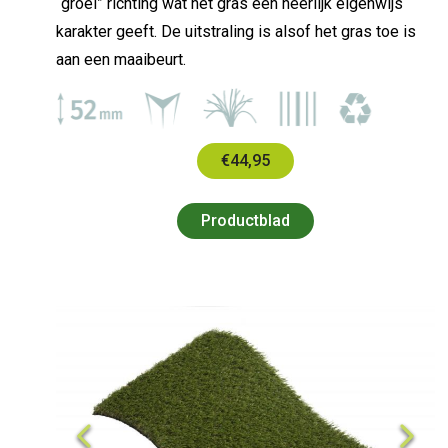
“groei” richting wat het gras een heerlijk eigenwijs
karakter geeft. De uitstraling is alsof het gras toe is
aan een maaibeurt.
€44,95
Productblad
Previous
Next