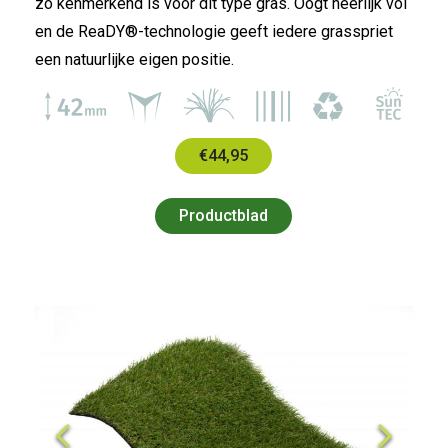
zo kenmerkend is voor dit type gras. Oogt heerlijk vol
en de ReaDY®-technologie geeft iedere grasspriet
een natuurlijke eigen positie.
€44,95
Productblad
Previous
Next