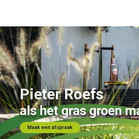
Pieter Roefs
als het gras groen m
Maak een afspraak