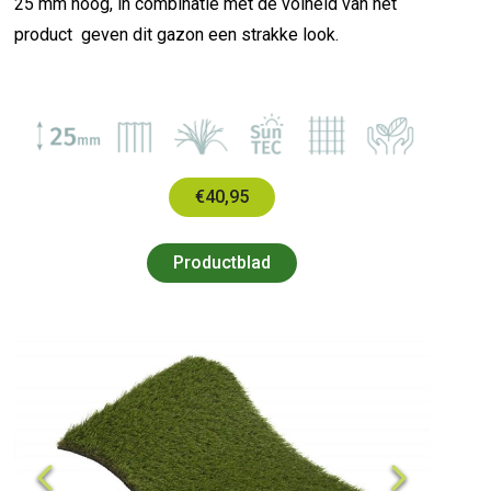
25 mm hoog, in combinatie met de volheid van het
product geven dit gazon een strakke look.
€40,95
Productblad
Previous
Next