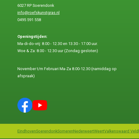
6027 RP Soerendonk
info@roefskunstgras.nl
0495 591 558
Openingstijden:
Ma-di-do-vrij: 8.00 - 12.30 en 13.30 - 17.00 uur.
Woe & Za: 8.00 - 12.30 uur (Zondag gesloten)
November t/m Februari Ma-Za 8.00-12.30 (namiddag op
afspraak)
Eindhoven
Soerendonk
Someren
Nederweert
Weert
Valkenswaard Veldh