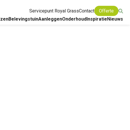
Servicepunt Royal Grass
Contact
Offerte
jzen
Belevingstuin
Aanleggen
Onderhoud
Inspiratie
Nieuws