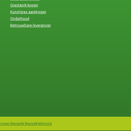
Grastapijt kopen
Kunstgras aanleggen
Onderhoud
Betrouwbare leverancier
oven Bergeijk Reusel
Helmond