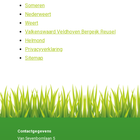
Someren
Nederweert
Weert
Valkenswaard Veldhoven Bergeijk Reusel
Helmond
Privacyverklaring
Sitemap
Contactgegevens
Van Sevenbornlaan 5