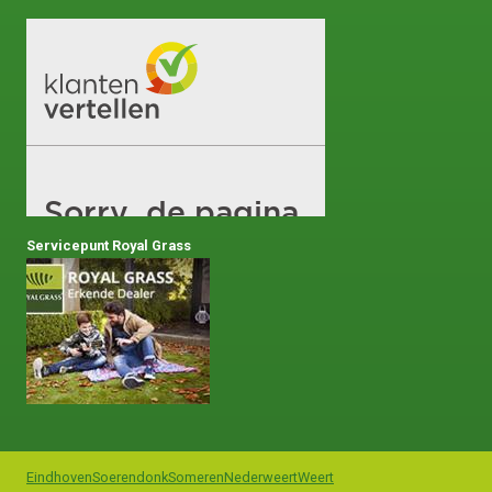
Servicepunt Royal Grass
Eindhoven
Soerendonk
Someren
Nederweert
Weert